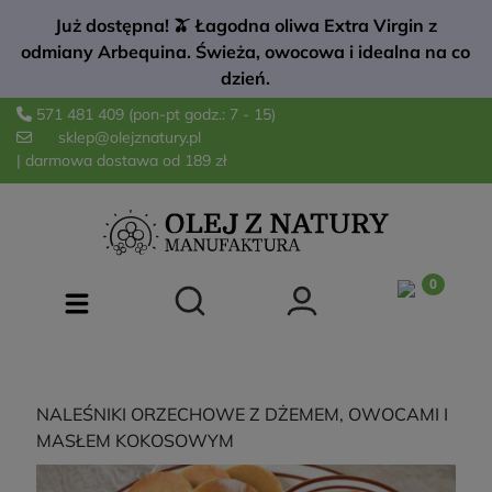
Już dostępna! 🫒 Łagodna oliwa Extra Virgin z
odmiany Arbequina. Świeża, owocowa i idealna na co
dzień.
571 481 409
(pon-pt godz.: 7 - 15)
sklep@olejznatury.pl
| darmowa dostawa od 189 zł
NALEŚNIKI ORZECHOWE Z DŻEMEM, OWOCAMI I
MASŁEM KOKOSOWYM