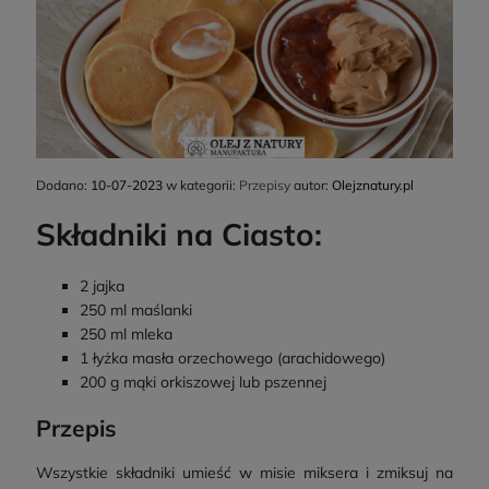
Dodano:
10-07-2023
w kategorii:
Przepisy
autor:
Olejznatury.pl
Składniki na Ciasto:
2 jajka
250 ml maślanki
250 ml mleka
1 łyżka masła orzechowego (arachidowego)
200 g mąki orkiszowej lub pszennej
Przepis
Wszystkie składniki umieść w misie miksera i zmiksuj na