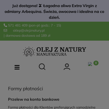
Już dostępna! 🫒 Łagodna oliwa Extra Virgin z
odmiany Arbequina. Świeża, owocowa i idealna na co
dzień.
571 481 409
(pon-pt godz.: 7 - 15)
sklep@olejznatury.pl
| darmowa dostawa od 189 zł
Formy płatności
Przelew na konto bankowe
Forma płatności dla Klientów preferujących samodzielne