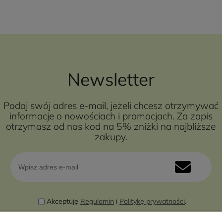
Newsletter
Podaj swój adres e-mail, jeżeli chcesz otrzymywać
informacje o nowościach i promocjach. Za zapis
otrzymasz od nas kod na 5% zniżki na najbliższe
zakupy.
Akceptuję
Regulamin
i
Politykę prywatności
.