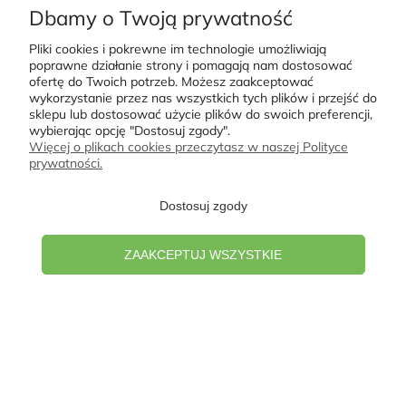
Dbamy o Twoją prywatność
Pliki cookies i pokrewne im technologie umożliwiają
poprawne działanie strony i pomagają nam dostosować
ofertę do Twoich potrzeb. Możesz zaakceptować
wykorzystanie przez nas wszystkich tych plików i przejść do
sklepu lub dostosować użycie plików do swoich preferencji,
Moje konto
wybierając opcję "Dostosuj zgody".
Więcej o plikach cookies przeczytasz w naszej Polityce
prywatności.
Płatności i dostawa
Dostosuj zgody
Informacje
ZAAKCEPTUJ WSZYSTKIE
O nas
POKAŻ PEŁNĄ WERSJĘ STRONY