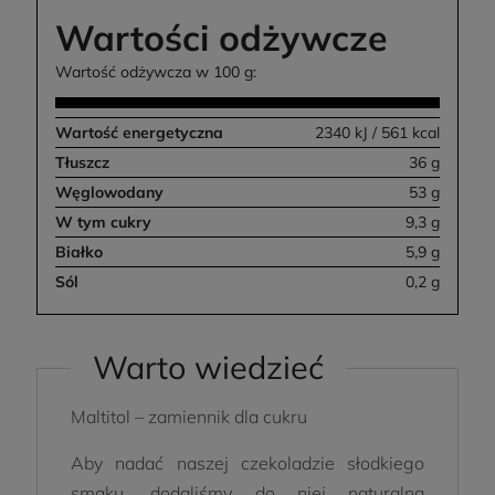
Wartości odżywcze
Wartość odżywcza w 100 g:
Wartość energetyczna
2340 kJ / 561 kcal
Tłuszcz
36 g
Węglowodany
53 g
W tym cukry
9,3 g
Białko
5,9 g
Sól
0,2 g
Warto wiedzieć
Maltitol – zamiennik dla cukru
Aby nadać naszej czekoladzie słodkiego
smaku, dodaliśmy do niej naturalną