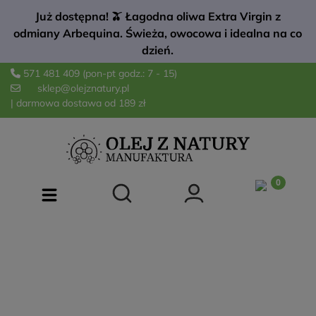
Już dostępna! 🫒 Łagodna oliwa Extra Virgin z
odmiany Arbequina. Świeża, owocowa i idealna na co
dzień.
571 481 409
(pon-pt godz.: 7 - 15)
sklep@olejznatury.pl
| darmowa dostawa od 189 zł