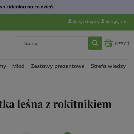
a i idealna na co dzień.
Zarejestruj się
Zaloguj się
pusty :(
my
Miód
Zestawy prezentowe
Strefa wiedzy
ka leśna z rokitnikiem