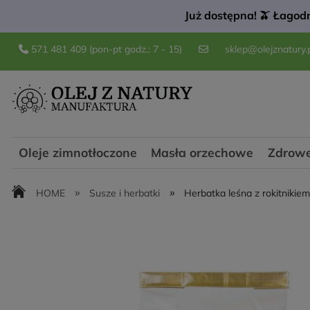
Już dostępna! 🫒 Łagodn
571 481 409
(pon-pt godz.: 7 - 15)
sklep@olejznatury.
Oleje zimnotłoczone
Masła orzechowe
Zdrowe
»
»
HOME
Susze i herbatki
Herbatka leśna z rokitnikiem