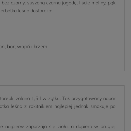
bez czarny, suszoną czarną jagodę, liście maliny, pąk
herbatka leśna dostarcza:
an, bor, wapń i krzem,
 torebki zalana 1,5 l wrzątku. Tak przygotowany napar
tka leśna z rokitnikiem najlepiej jednak smakuje po
e najpierw zaparzają się zioła, a dopiero w drugiej