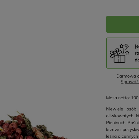
Je
r
d
Darmowa d
Sprawdź 
Masa netto: 100 
Niewiele osób 
oliwkowatych, k
Pieninach. Rośni
krzewu pozyskiw
leśna o cennych