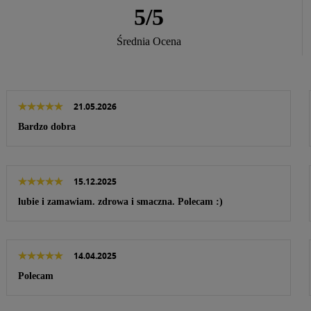
5
/
5
Średnia Ocena
Akceptuję
Regulamin
i
P
21.05.2026
Bardzo dobra
15.12.2025
lubie i zamawiam. zdrowa i smaczna. Polecam :)
14.04.2025
Polecam