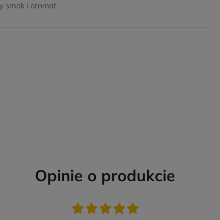
y smak i aromat.
Opinie o produkcie
Zgarnij 5%
Wystarczy że zapiszesz się na
wyślemy Ci kod na 5% na 