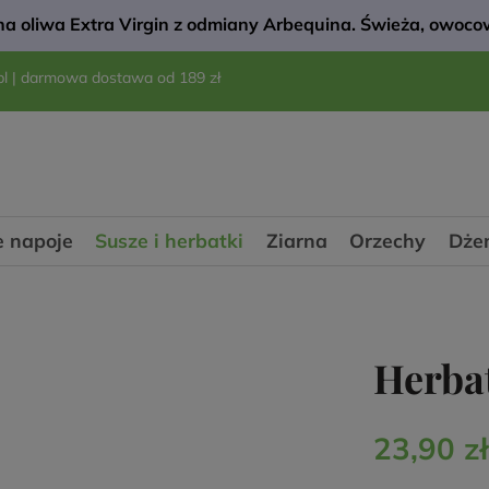
a oliwa Extra Virgin z odmiany Arbequina. Świeża, owocow
pl
| darmowa dostawa od 189 zł
 napoje
Susze i herbatki
Ziarna
Orzechy
Dże
Herbat
23,90 zł