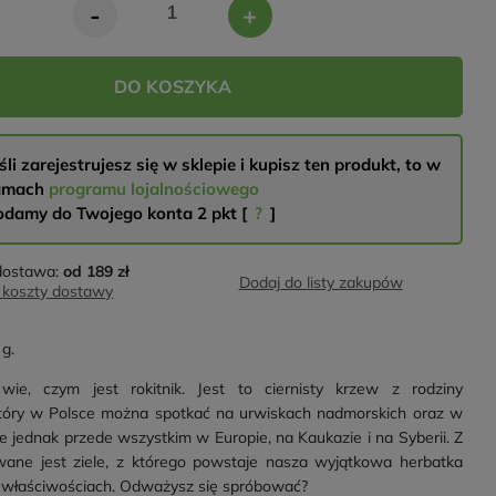
-
+
DO KOSZYKA
śli zarejestrujesz się w sklepie i kupisz ten produkt, to w
amach
programu lojalnościowego
odamy do Twojego konta
2
pkt [
?
]
ostawa:
od 189 zł
Dodaj do listy zakupów
koszty dostawy
g.
wie, czym jest rokitnik. Jest to ciernisty krzew z rodziny
tóry w Polsce można spotkać na urwiskach nadmorskich oraz w
e jednak przede wszystkim w Europie, na Kaukazie i na Syberii. Z
ane jest ziele, z którego powstaje nasza wyjątkowa herbatka
 właściwościach. Odważysz się spróbować?