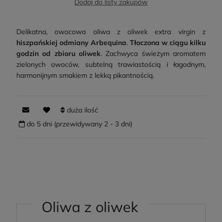
Dodaj do listy zakupów
Delikatna, owocowa oliwa z oliwek extra virgin z
hiszpańskiej odmiany Arbequina
.
Tłoczona w ciągu kilku
godzin od zbioru oliwek
. Zachwyca świeżym aromatem
zielonych owoców, subtelną trawiastością i łagodnym,
harmonijnym smakiem z lekką pikantnością.
duża ilość
do 5 dni (przewidywany 2 - 3 dni)
Oliwa z oliwek