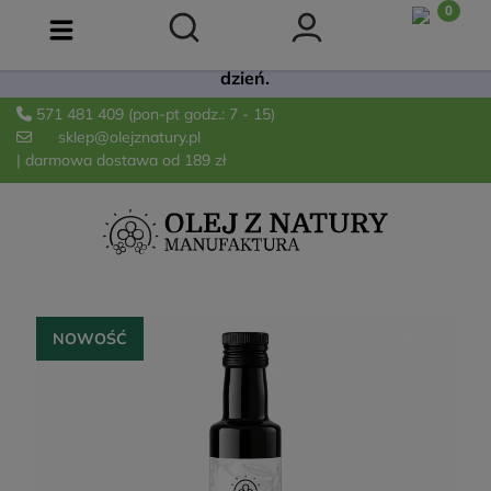
Już dostępna! 🫒 Łagodna oliwa Extra Virgin z
odmiany Arbequina. Świeża, owocowa i idealna na co
dzień.
571 481 409
(pon-pt godz.: 7 - 15)
sklep@olejznatury.pl
| darmowa dostawa od 189 zł
NOWOŚĆ