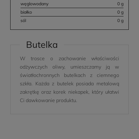
węglowodany
0 g
białko
0 g
sól
0 g
Butelka
W trosce o zachowanie właściwości
odżywczych oliwy, umieszczamy ją w
światłochronnych butelkach z ciemnego
szkła. Każda z butelek posiada metalową
zakrętkę oraz korek niekapek, który ułatwi
Ci dawkowanie produktu.