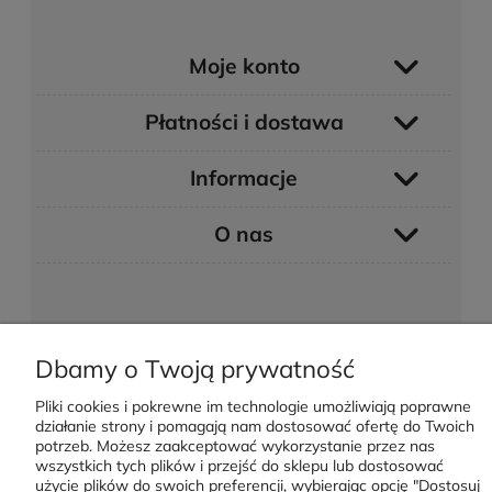
Moje konto
Płatności i dostawa
Informacje
O nas
Dbamy o Twoją prywatność
POKAŻ PEŁNĄ WERSJĘ STRONY
Pliki cookies i pokrewne im technologie umożliwiają poprawne
Sklep internetowy Shoper.pl
działanie strony i pomagają nam dostosować ofertę do Twoich
potrzeb. Możesz zaakceptować wykorzystanie przez nas
wszystkich tych plików i przejść do sklepu lub dostosować
użycie plików do swoich preferencji, wybierając opcję "Dostosuj