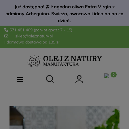
Już dostępna! 🫒 Łagodna oliwa Extra Virgin z
odmiany Arbequina. Świeża, owocowa i idealna na co
dzień.
571 481 409
(pon-pt godz.: 7 - 15)
sklep@olejznatury.pl
| darmowa dostawa od 189 zł