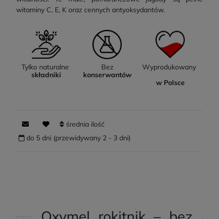
witaminy C, E, K oraz cennych antyoksydantów.
Tylko naturalne
Bez
Wyprodukowany
składniki
konserwantów
w Polsce
średnia ilość
do 5 dni (przewidywany 2 - 3 dni)
Oxymel rokitnik – bez