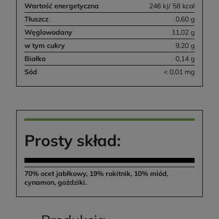
Wartość energetyczna
246 kJ/ 58 kcal
Tłuszcz
0,60 g
Węglowodany
11,02 g
w tym cukry
9,20 g
Białko
0,14 g
Sód
< 0,01 mg
Prosty skład:
70% ocet jabłkowy, 19% rokitnik, 10% miód,
cynamon, goździki.