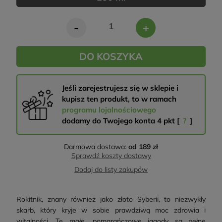
-
+
DO KOSZYKA
Jeśli zarejestrujesz się w sklepie i
kupisz ten produkt, to w ramach
programu lojalnościowego
dodamy do Twojego konta
4
pkt [
?
]
Darmowa dostawa:
od 189 zł
Sprawdź koszty dostawy
Dodaj do listy zakupów
Rokitnik, znany również jako złoto Syberii, to niezwykły
skarb, który kryje w sobie prawdziwą moc zdrowia i
witalności. Te małe, pomarańczowe jagody są pełne