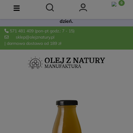
Już dostępna! 🫒 Łagodna oliwa Extra Virgin z
odmiany Arbequina. Świeża, owocowa i idealna na co
dzień.
571 481 409
(pon-pt godz.: 7 - 15)
sklep@olejznatury.pl
| darmowa dostawa od 189 zł