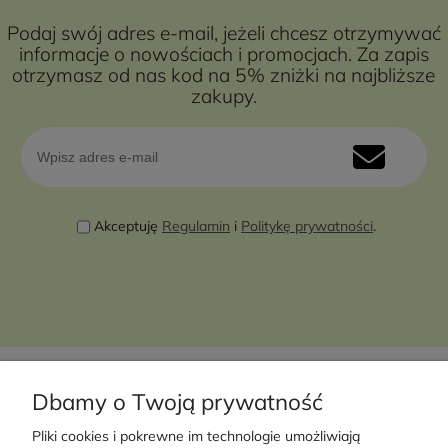
Podaj swój adres e-mail, jeżeli chcesz otrzymywać
informacje o nowościach i promocjach. Za zapis
otrzymasz od nas kod na 5% zniżki na najbliższe
zakupy.
Akceptuję
Regulamin
i
Politykę prywatności
.
Dbamy o Twoją prywatność
Pliki cookies i pokrewne im technologie umożliwiają
Moje konto