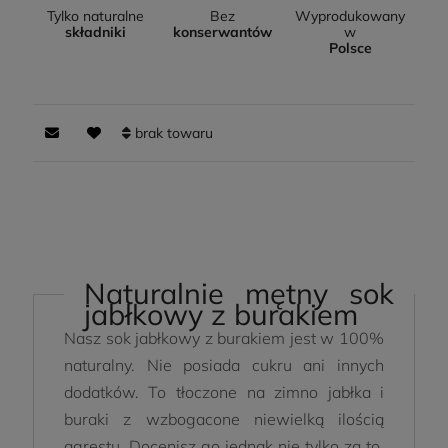
Tylko naturalne
Bez
Wyprodukowany
składniki
konserwantów
w
Polsce
brak towaru
Naturalnie mętny sok
jabłkowy z burakiem
Nasz sok jabłkowy z burakiem jest w 100%
naturalny. Nie posiada cukru ani innych
dodatków. To tłoczone na zimno jabłka i
buraki z wzbogacone niewielką ilością
agrestu. Docenisz go jednak nie tylko za to.