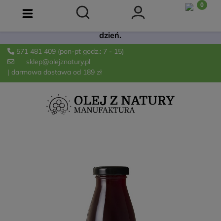
Już dostępna! 🫒 Łagodna oliwa Extra Virgin z
odmiany Arbequina. Świeża, owocowa i idealna na co
dzień.
571 481 409
(pon-pt godz.: 7 - 15)
sklep@olejznatury.pl
| darmowa dostawa od 189 zł