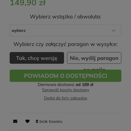
149,90 zł
Wybierz wstążka / obwoluta:
Wybierz czy załączyć paragon w wysyłce:
Tak, chcę wersję
Nie, wyślij paragon
papierową
na maila
POWIADOM O DOSTĘPNOŚCI
Darmowa dostawa:
od 189 zł
Sprawdź koszty dostawy
Dodaj do listy zakupów
brak towaru