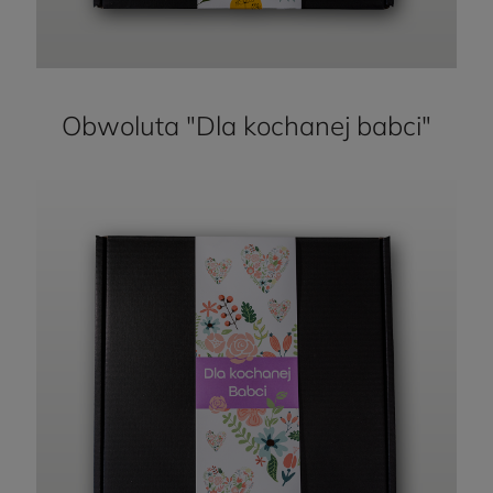
Zamknij X
Obwoluta "Dla kochanej babci"
Zgarnij 5% zniżki
Wystarczy że zapiszesz się
na nasz newsletter, a my
wyślemy Ci kod na 5% na
najbliższe zakupy
Akceptuję
Regulamin
i
Politykę prywatności
.