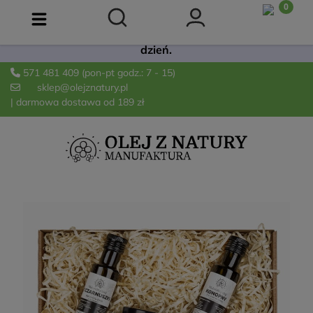
Już dostępna! 🫒 Łagodna oliwa Extra Virgin z
odmiany Arbequina. Świeża, owocowa i idealna na co
dzień.
571 481 409
(pon-pt godz.: 7 - 15)
sklep@olejznatury.pl
| darmowa dostawa od 189 zł