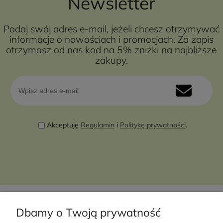
Newsletter
Podaj swój adres e-mail, jeżeli chcesz otrzymywać
informacje o nowościach i promocjach. Za zapis
otrzymasz od nas kod na 5% zniżki na najbliższe
zakupy.
Akceptuję
Regulamin
i
Politykę prywatności
.
Dbamy o Twoją prywatność