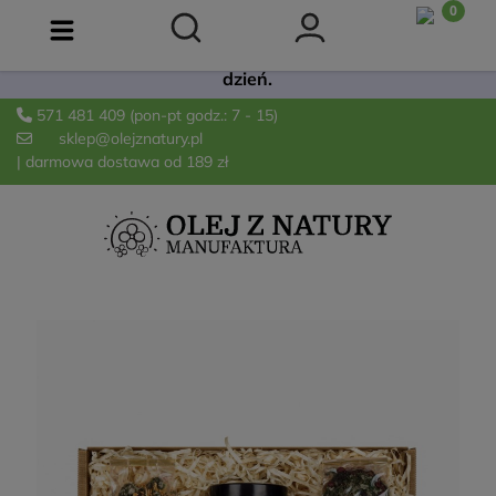
Już dostępna! 🫒 Łagodna oliwa Extra Virgin z
odmiany Arbequina. Świeża, owocowa i idealna na co
dzień.
571 481 409
(pon-pt godz.: 7 - 15)
sklep@olejznatury.pl
| darmowa dostawa od 189 zł