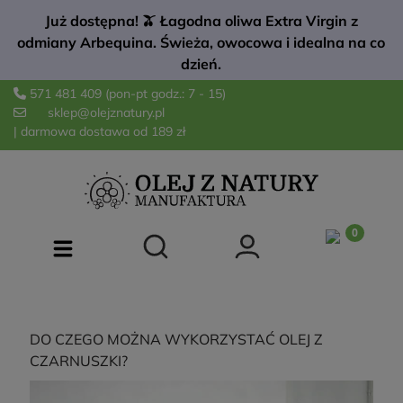
Już dostępna! 🫒 Łagodna oliwa Extra Virgin z
odmiany Arbequina. Świeża, owocowa i idealna na co
dzień.
571 481 409
(pon-pt godz.: 7 - 15)
sklep@olejznatury.pl
| darmowa dostawa od 189 zł
DO CZEGO MOŻNA WYKORZYSTAĆ OLEJ Z
CZARNUSZKI?