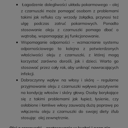
Łagodzenie dolegliwości układu pokarmowego – olej
z czarnuszki może pomagać osobom z problemami
takimi jak refluks czy wrzody żołądka, przynosi też
ulgę podczas zatruć pokarmowych. Ponadto
stosowanie oleju z czarnuszki pomaga dbać o
wątrobę, wspomagając jej funkcjonowanie.
Wspomaganie odporności – wzmacnianie systemu
odpornościowego to kolejna z potwierdzonych
właściwości oleju z czarnuszki, z której mogą
korzystać zarówno dorośli, jak i dzieci. Warto go
stosować przez cały rok, aby uniknąć nawracających
infekcji.
Dobroczynny wpływ na włosy i skórę – regularne
przyjmowanie oleju z czarnuszki wpływa pozytywnie
na kondycję włosów i skóry głowy. Osoby borykające
się z takimi problemami jak łupież, łysienie, czy
osłabione i łamliwe włosy zauważą dużą poprawę po
włączeniu oleju z czarnuszki do swojej diety i/lub
stosując olej zewnętrznie.
Olej z czarnuszki – zastosowanie w kuchni i poza nią