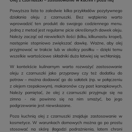
Powyższa lista to zaledwie kilka przykładów pozytywnego
działania oleju z czarnuszki. Bez wątpienia warto
wprowadzić ten produkt do swojego codziennego menu.
Jedną z metod jest regularne picie określonych dawek oleju.
Należy zacząć od niewielkich ilości (kilku, kilkunastu kropel),
następnie stopniowo zwiększać dawkę. Ważne, aby olej
przyjmować w trakcie lub w okolicy posiłku – dzięki temu
wszelkie wartościowe składniki dużo łatwiej się wchłaniają.
W kontekście kulinarnym warto rozważyć zastosowanie
oleju z czarnuszki jako przyprawy czy też dodatku do
potraw – można dodawać go do sałatek (np. w połączeniu
z olejem rzepakowym), makaronów czy past kanapkowych.
Należy pamiętać, że olej z czarnuszki przyjmuje się na
zimno - nie powinno się na nim smażyć, bo jego
podgrzewanie jest niewskazane.
Poza kuchnią olej z czarnuszki znajduje zastosowanie w
kosmetyce. W warunkach domowych można go po prostu
stosować na skórę (łagodzi podrażnienia, latem chroni