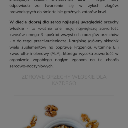
odpowiada za tworzenie się w żyłach złogów,
prowadzących do śmiertelnie groźnych zatorów krwi.
W diecie dobrej dla serca najlepiej uwzględnić
orzechy
włoskie
- to właśnie one mają największą zawartość
kwasów omega-3
spośród wszystkich rodzajów orzechów
- a do tego: przeciwutleniacze, l-argininę (główny składnik
wielu suplementów na poprawę krążenia), witaminę E i
kwas alfa-linolenowy (ALA), którego wysoka zawartość w
organizmie zapobiega nagłym zgonom na tle chorób
sercowo-naczyniowych.
ZDROWE ORZECHY WŁOSKIE DLA
KAŻDEGO