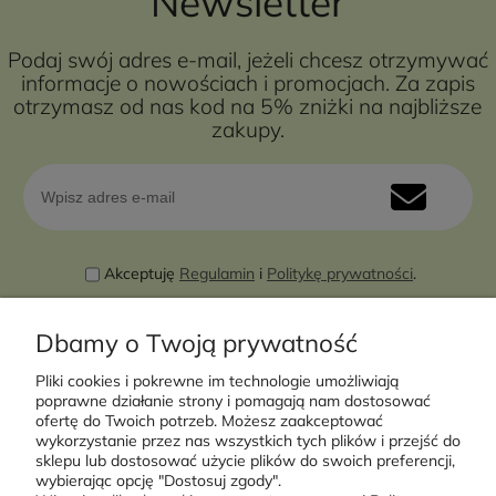
Newsletter
Podaj swój adres e-mail, jeżeli chcesz otrzymywać
informacje o nowościach i promocjach. Za zapis
otrzymasz od nas kod na 5% zniżki na najbliższe
zakupy.
Akceptuję
Regulamin
i
Politykę prywatności
.
Dbamy o Twoją prywatność
Pliki cookies i pokrewne im technologie umożliwiają
poprawne działanie strony i pomagają nam dostosować
ofertę do Twoich potrzeb. Możesz zaakceptować
wykorzystanie przez nas wszystkich tych plików i przejść do
sklepu lub dostosować użycie plików do swoich preferencji,
Moje konto
wybierając opcję "Dostosuj zgody".