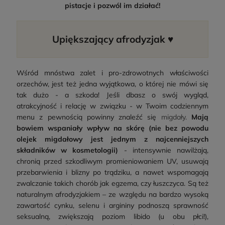
pistacje i pozwól im działać!
Upiększający afrodyzjak ♥
Wśród mnóstwa zalet i pro-zdrowotnych właściwości
orzechów, jest też jedna wyjątkowa, o której nie mówi się
tak dużo - a szkoda! Jeśli dbasz o swój wygląd,
atrakcyjność i relację w związku - w Twoim codziennym
menu z pewnością powinny znaleźć się
migdały.
Mają
bowiem wspaniały wpływ na skórę (nie bez powodu
olejek migdałowy jest jednym z najcenniejszych
składników w kosmetologii)
- intensywnie nawilżają,
chronią przed szkodliwym promieniowaniem UV, usuwają
przebarwienia i blizny po trądziku, a nawet wspomagają
zwalczanie takich chorób jak egzema, czy łuszczyca. Są też
naturalnym afrodyzjakiem – ze względu na bardzo wysoką
zawartość cynku, selenu i argininy podnoszą sprawność
seksualną, zwiększają poziom libido (u obu płci!),