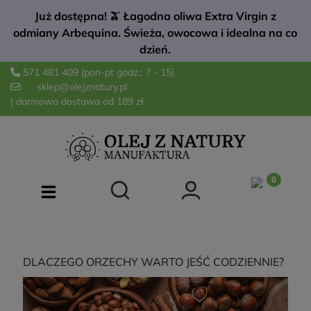
Już dostępna! 🫒 Łagodna oliwa Extra Virgin z
odmiany Arbequina. Świeża, owocowa i idealna na co
dzień.
571 481 409
(pon-pt godz.: 7 - 15)
sklep@olejznatury.pl
| darmowa dostawa od 189 zł
DLACZEGO ORZECHY WARTO JEŚĆ CODZIENNIE?