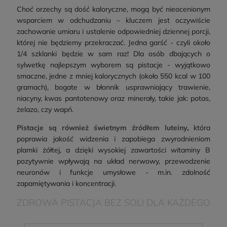
Choć orzechy są dość kaloryczne, mogą być nieocenionym
wsparciem w odchudzaniu – kluczem jest oczywiście
zachowanie umiaru i ustalenie odpowiedniej dziennej porcji,
której nie będziemy przekraczać. Jedna garść - czyli około
1/4 szklanki będzie w sam raz! Dla osób dbających o
sylwetkę najlepszym wyborem są pistacje - wyjątkowo
smaczne, jedne z mniej kalorycznych (około 550 kcal w 100
gramach), bogate w błonnik usprawniający trawienie,
niacyny, kwas pantotenowy oraz minerały, takie jak: potas,
żelazo, czy wapń.
Pistacje są również świetnym źródłem luteiny
,
która
poprawia jakość widzenia i zapobiega zwyrodnieniom
plamki żółtej, a dzięki wysokiej zawartości witaminy B
pozytywnie wpływają na układ nerwowy, przewodzenie
neuronów i funkcje umysłowe - m.in. zdolność
zapamiętywania i koncentracji.
ZDROWA PISTACJA BEZ SOLI DLA KAŻDEGO