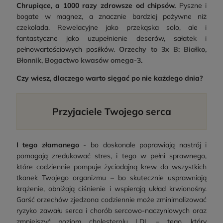
Chrupiące, a 1000 razy zdrowsze od chipsów.
Pyszne i
bogate w magnez, a znacznie bardziej pożywne niż
czekolada. Rewelacyjne jako przekąska solo, ale i
fantastyczne jako uzupełnienie deserów, sałatek i
pełnowartościowych posiłków.
Orzechy to 3x B: Białko,
Błonnik, Bogactwo kwasów omega-3
.
Czy wiesz, dlaczego warto sięgać po nie każdego dnia?
Przyjaciele Twojego serca
I tego złamanego
- bo doskonale poprawiają nastrój i
pomagają zredukować stres, i tego w pełni sprawnego,
które codziennie pompuje życiodajną krew do wszystkich
tkanek Twojego organizmu – bo skutecznie usprawniają
krążenie, obniżają ciśnienie i wspierają układ krwionośny.
Garść orzechów zjedzona codziennie może zminimalizować
ryzyko zawału serca i chorób sercowo-naczyniowych oraz
zmniejszyć poziom cholesterolu LDL – tego, który