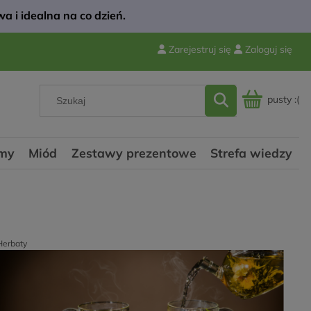
a i idealna na co dzień.
Zarejestruj się
Zaloguj się
pusty :(
my
Miód
Zestawy prezentowe
Strefa wiedzy
Herbaty