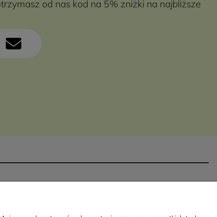
otrzymasz od nas kod na 5% zniżki na najbliższe
O nas
Kontakt
Blog