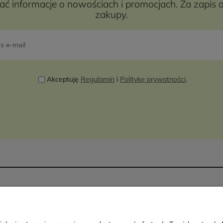
wać informacje o nowościach i promocjach. Za zapis 
zakupy.
Akceptuję
Regulamin
i
Politykę prywatności
.
i dostawa
Informacje
Polityka prywatności
ostawy
Program lojalnościowy