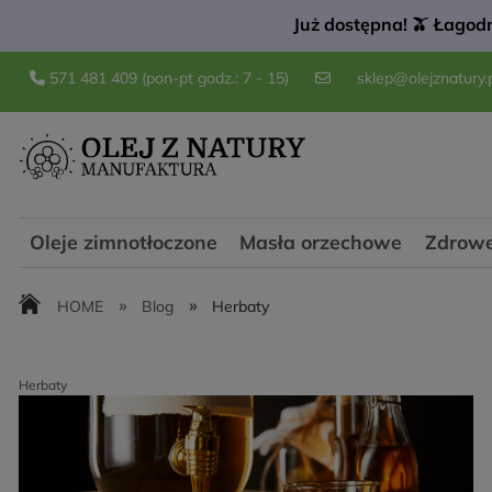
Już dostępna! 🫒 Łagodn
571 481 409
(pon-pt godz.: 7 - 15)
sklep@olejznatury.
Oleje zimnotłoczone
Masła orzechowe
Zdrowe
»
»
HOME
Blog
Herbaty
Herbaty