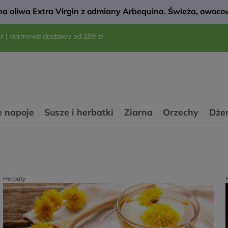
a oliwa Extra Virgin z odmiany Arbequina. Świeża, owocow
pl
| darmowa dostawa od 189 zł
 napoje
Susze i herbatki
Ziarna
Orzechy
Dże
Herbaty