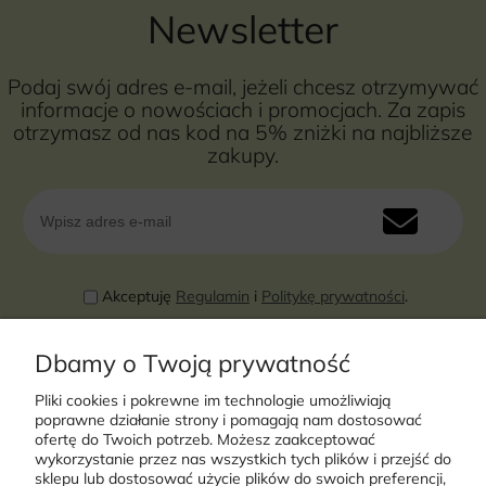
Newsletter
Podaj swój adres e-mail, jeżeli chcesz otrzymywać
informacje o nowościach i promocjach. Za zapis
otrzymasz od nas kod na 5% zniżki na najbliższe
zakupy.
Akceptuję
Regulamin
i
Politykę prywatności
.
Dbamy o Twoją prywatność
Pliki cookies i pokrewne im technologie umożliwiają
poprawne działanie strony i pomagają nam dostosować
ofertę do Twoich potrzeb. Możesz zaakceptować
wykorzystanie przez nas wszystkich tych plików i przejść do
sklepu lub dostosować użycie plików do swoich preferencji,