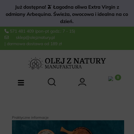
Już dostępna! 🫒 Łagodna oliwa Extra Virgin z
odmiany Arbequina. Świeża, owocowa i idealna na co
dzień.
571 481 409
(pon-pt godz.: 7 - 15)
sklep@olejznatury.pl
| darmowa dostawa od 189 zł
Praktyczne informacje