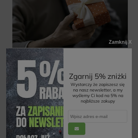
Zamknij X
WYJĄTKOWE ZDROWE ZESTAWY PREZENTOWE
DLA DZIADKÓW
Zgarnij 5% zniżki
CZYTAJ CAŁOŚĆ »
Wystarczy że zapiszesz się
na nasz newsletter, a my
wyślemy Ci kod na 5% na
najbliższe zakupy
Praktyczne informacje