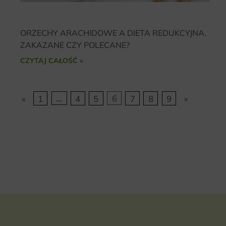
ORZECHY ARACHIDOWE A DIETA REDUKCYJNA.
ZAKAZANE CZY POLECANE?
CZYTAJ CAŁOŚĆ »
«
1
...
4
5
6
7
8
9
»