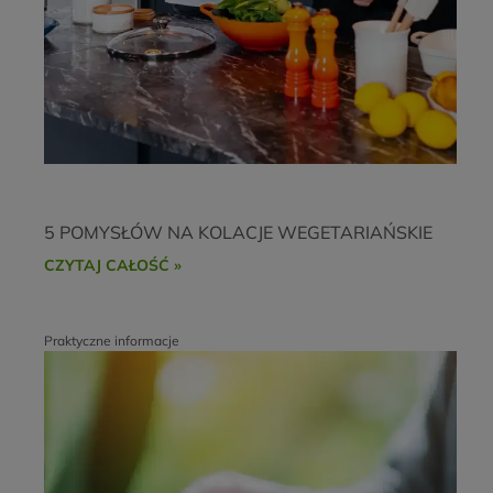
5 POMYSŁÓW NA KOLACJE WEGETARIAŃSKIE
CZYTAJ CAŁOŚĆ »
Zamknij X
Praktyczne informacje
Zgarnij 5% zniżki
Wystarczy że zapiszesz się
na nasz newsletter, a my
wyślemy Ci kod na 5% na