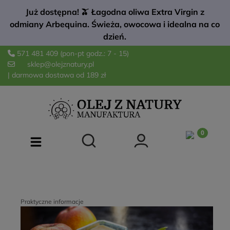
Już dostępna! 🫒 Łagodna oliwa Extra Virgin z
odmiany Arbequina. Świeża, owocowa i idealna na co
dzień.
571 481 409
(pon-pt godz.: 7 - 15)
sklep@olejznatury.pl
| darmowa dostawa od 189 zł
Praktyczne informacje