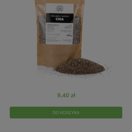
Akceptuję
Regulamin
i
Politykę prywatności
.
9,40 zł
DO KOSZYKA