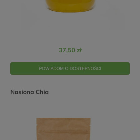
Zamknij 
37,50 zł
POWIADOM O DOSTĘPNOŚCI
Zgarnij 5% zniżki
Wystarczy że zapiszesz się
Nasiona Chia
na nasz newsletter, a my
wyślemy Ci kod na 5% na
najbliższe zakupy