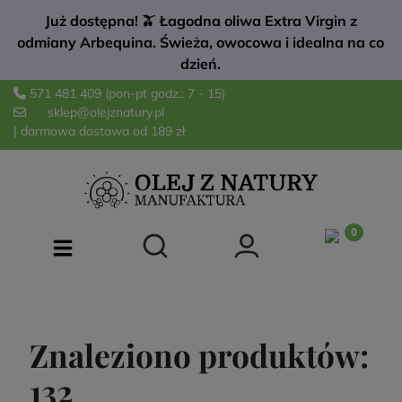
Już dostępna! 🫒 Łagodna oliwa Extra Virgin z
odmiany Arbequina. Świeża, owocowa i idealna na co
dzień.
571 481 409
(pon-pt godz.: 7 - 15)
sklep@olejznatury.pl
| darmowa dostawa od 189 zł
Znaleziono produktów:
132