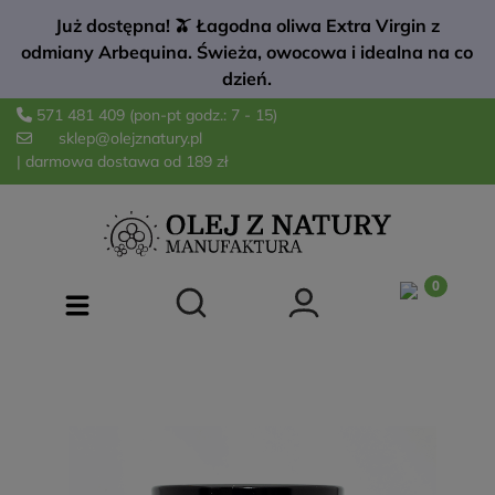
Już dostępna! 🫒 Łagodna oliwa Extra Virgin z
odmiany Arbequina. Świeża, owocowa i idealna na co
dzień.
571 481 409
(pon-pt godz.: 7 - 15)
sklep@olejznatury.pl
| darmowa dostawa od 189 zł