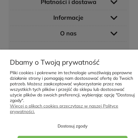
Płatności i dostawa
Informacje
O nas
Dbamy o Twoją prywatność
Pliki cookies i pokrewne im technologie umożliwiają poprawne
POKAŻ PEŁNĄ WERSJĘ STRONY
działanie strony i pomagają nam dostosować ofertę do Twoich
potrzeb. Możesz zaakceptować wykorzystanie przez nas
Sklep internetowy Shoper.pl
wszystkich tych plików i przejść do sklepu lub dostosować
użycie plików do swoich preferencji, wybierając opcję "Dostosuj
zgody".
Więcej o plikach cookies przeczytasz w naszej Polityce
prywatności.
Dostosuj zgody